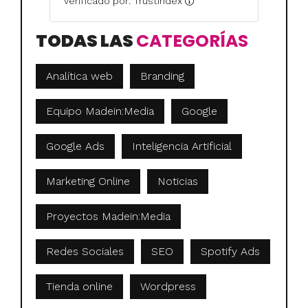
verificado por: Trustindex
TODAS LAS
CATEGORÍAS
Analítica web
Branding
Equipo Madein:Media
Google
Google Ads
Inteligencia Artificial
Marketing Online
Noticias
Proyectos Madein:Media
Redes Sociales
SEO
Spotify Ads
Tienda online
Wordpress