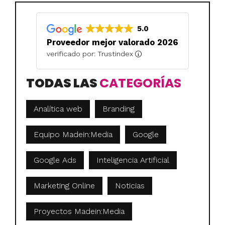
5.0
Proveedor mejor valorado 2026
verificado por: Trustindex
TODAS LAS
CATEGORÍAS
Analítica web
Branding
Equipo Madein:Media
Google
Google Ads
Inteligencia Artificial
Marketing Online
Noticias
Proyectos Madein:Media