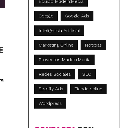
Equipo Madein:Media
Google
Google Ads
Inteligencia Artificial
Marketing Online
Noticias
E
Proyectos Madein:Media
Redes Sociales
SEO
ra
Spotify Ads
Tienda online
Wordpress