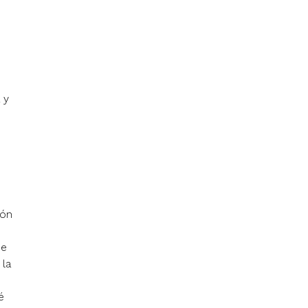
 y
ión
de
 la
é