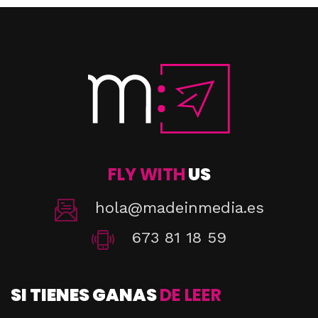
FLY WITH
US
hola@madeinmedia.es
673 81 18 59
SI TIENES GANAS
DE LEER