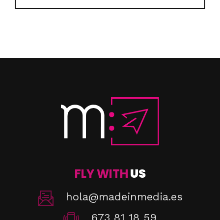
FLY WITH
US
hola@madeinmedia.es
673 81 18 59