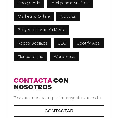
Google Ads
Inteligencia Artificial
Marketing Online
Noticias
Proyectos Madein:Media
Redes Sociales
SEO
Spotify Ads
Tienda online
Wordpress
CONTACTA
CON
NOSOTROS
Te ayudamos para que tu proyecto vuele alto.
CONTACTAR