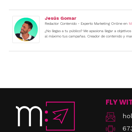
Jesús Gomar
Redactor Contenido - Experto Marketing Online
en
M
¿No llegas a tu público? Me apasiona llegar a objetivos
al máximo tus campañas. Creador de contenido y marke
FLY WI
ho
67