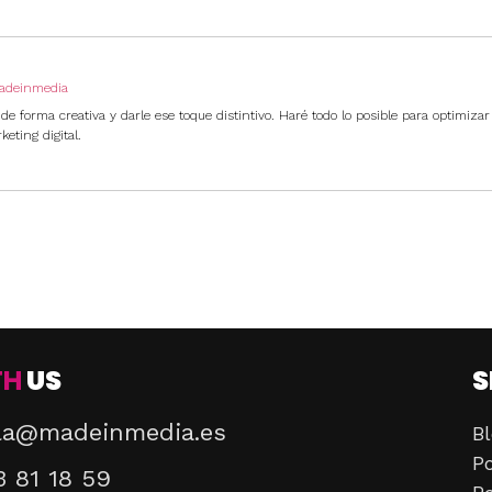
adeinmedia
 de forma creativa y darle ese toque distintivo. Haré todo lo posible para optimizar
ting digital.
TH
US
S
la@madeinmedia.es
Bl
Po
3 81 18 59