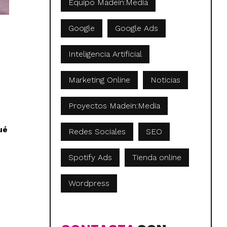
Equipo Madein:Media
Google
Google Ads
Inteligencia Artificial
Marketing Online
Noticias
Proyectos Madein:Media
ué
Redes Sociales
SEO
Spotify Ads
Tienda online
Wordpress